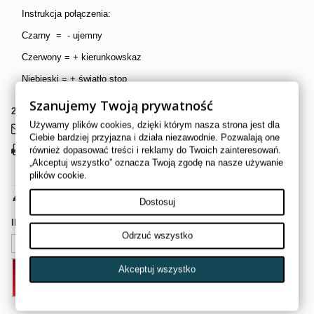
Instrukcja połączenia:
Czarny = - ujemny
Czerwony = + kierunkowskaz
Niebieski = + światło stop
Szanujemy Twoją prywatność
2
Przedmioty
Używamy plików cookies, dzięki którym nasza strona jest dla
Wyślij do znajomego
Ciebie bardziej przyjazna i działa niezawodnie. Pozwalają one
również dopasować treści i reklamy do Twoich zainteresowań.
Drukuj
„Akceptuj wszystko” oznacza Twoją zgodę na nasze używanie
plików cookie.
42,00 zł
brutto
Dostosuj
Ilość
Odrzuć wszystko
Akceptuj wszystko
DODAJ DO KOSZYKA