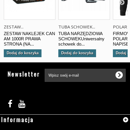
ZESTAW...
TUBA SCHOWEK...
POLAR B
ZESTAW NAKLEJEK CAN
TUBA NARZĘDZIOWA
FIRMOW
AM 1000R PRAWA
SCHOWEKUniwersalny
POLARO
STRONA (NA...
schowek do...
NAPISEM
Dodaj do koszyka
Dodaj do koszyka
Dodaj d
Tw
Newsletter
Informacja