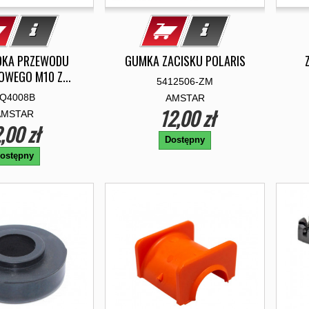
DKA PRZEWODU
GUMKA ZACISKU POLARIS
WEGO M10 Z...
5412506-ZM
Q4008B
AMSTAR
12,00 zł
AMSTAR
,00 zł
Dostępny
ostępny