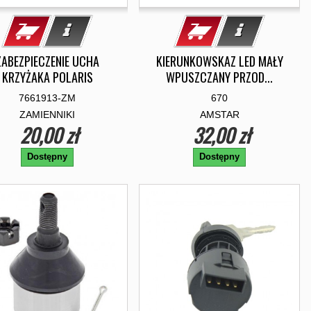
ZABEZPIECZENIE UCHA
KIERUNKOWSKAZ LED MAŁY
KRZYŻAKA POLARIS
WPUSZCZANY PRZOD...
7661913-ZM
670
ZAMIENNIKI
AMSTAR
20,00 zł
32,00 zł
Dostępny
Dostępny