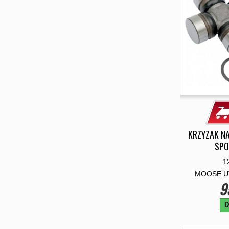
KRZYZAK N
SPO
1
MOOSE UT
9
D