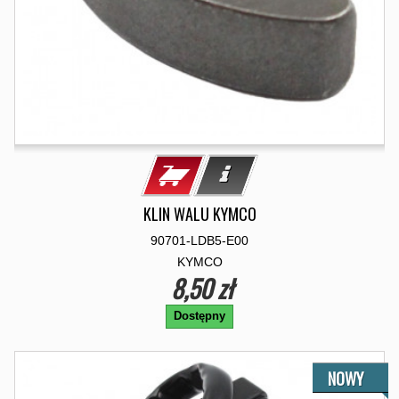
KLIN WALU KYMCO
90701-LDB5-E00
KYMCO
8,50 zł
Dostępny
NOWY