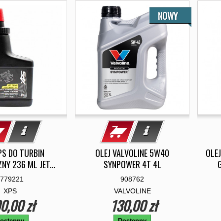
NOWY
PS DO TURBIN
OLEJ VALVOLINE 5W40
OLE
NY 236 ML JET...
SYNPOWER 4T 4L
779221
908762
XPS
VALVOLINE
0,00 zł
130,00 zł
ostępny
Dostępny