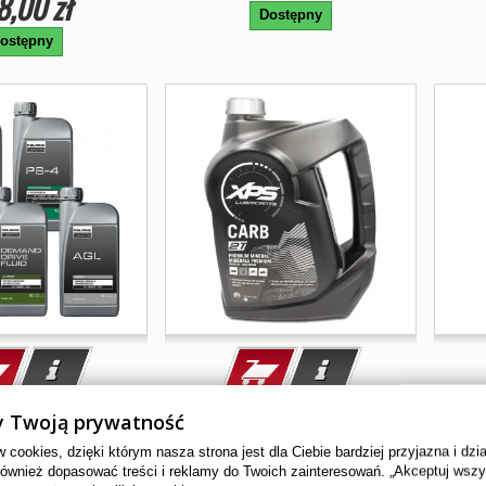
8,00 zł
Dostępny
ostępny
LEJOWY POLARIS
OLEJ XPS CARB SNOW
OLE
 Twoją prywatność
AN RANGER...
PREMIUM MINERALNY 3,785L
cookies, dzięki którym nasza strona jest dla Ciebie bardziej przyjazna i dzi
również dopasować treści i reklamy do Twoich zainteresowań. „Akceptuj wsz
-OILSET-OEMS
779277