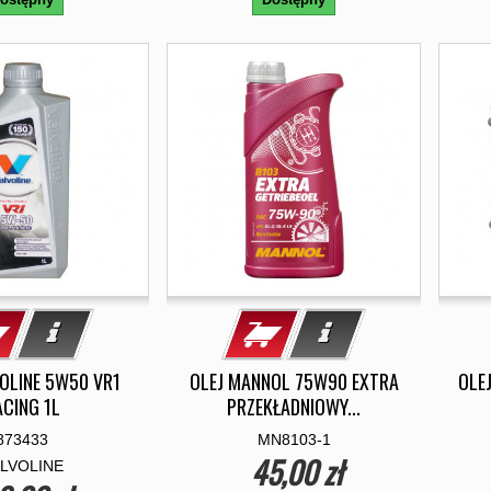
VOLINE 5W50 VR1
OLEJ MANNOL 75W90 EXTRA
OLE
ACING 1L
PRZEKŁADNIOWY...
873433
MN8103-1
45,00 zł
LVOLINE