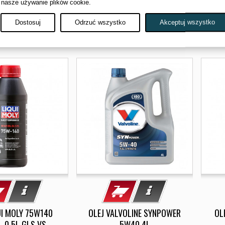
 nasze używanie plików cookie.
OLARIS
XPS
4,00 zł
215,00 zł
Dostosuj
Odrzuć wszystko
Akceptuj wszystko
ostępny
Dostępny
UI MOLY 75W140
OLEJ VALVOLINE SYNPOWER
OL
L 0,5L GLS VS
5W40 4L