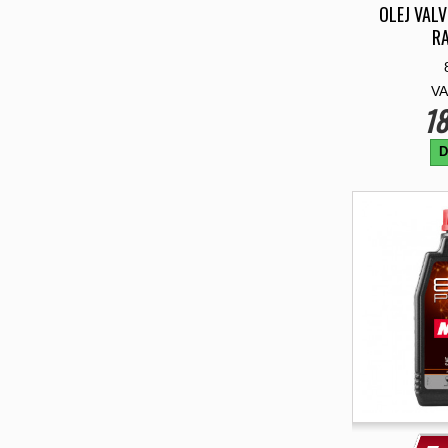
OLEJ VAL
RA
VA
18
D