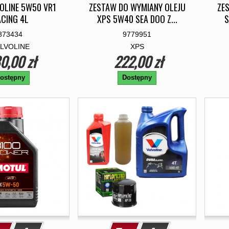
VOLINE 5W50 VR1
ZESTAW DO WYMIANY OLEJU
ZE
CING 4L
XPS 5W40 SEA DOO Z...
S
873434
9779951
LVOLINE
XPS
0,00 zł
222,00 zł
ostępny
Dostępny