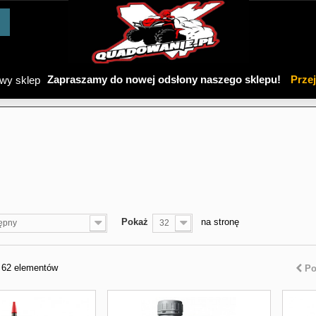
Zapraszamy do nowej odsłony naszego sklepu!
Prze
Pokaż
na stronę
ępny
32
z 62 elementów
Po