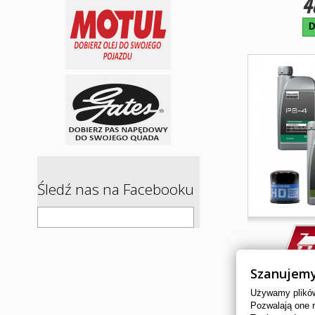
4
D
Śledź nas na Facebooku
ZESTAW O
Szanujemy
SPORTSM
Używamy plików 
Pozwalają one 
POLARIS