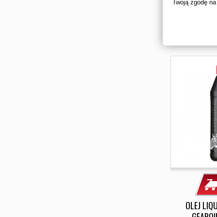
Twoją zgodę na
P
65
D
OLEJ LIQ
GEAROI