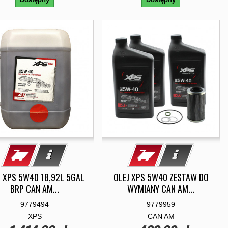
J XPS 5W40 18,92L 5GAL
OLEJ XPS 5W40 ZESTAW DO
BRP CAN AM...
WYMIANY CAN AM...
9779494
9779959
XPS
CAN AM