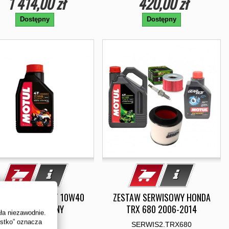
1 414,00 zł
420,00 zł
Dostępny
Dostępny
J MOTUL 7100 4T 10W40
ZESTAW SERWISOWY HONDA
1L SYNTETYCZNY
TRX 680 2006-2014
ała niezawodnie.
ystko” oznacza
7140094
SERWIS2.TRX680