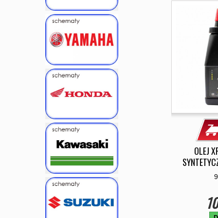
OLEJ X
SYNTETYCZ
9
10
D