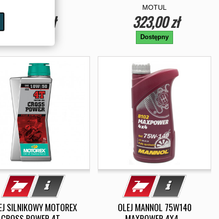
MOTUL
MOTUL
68,00 zł
323,00 zł
Dostępny
Dostępny
EJ SILNIKOWY MOTOREX
OLEJ MANNOL 75W140
CROSS POWER 4T...
MAXPOWER 4X4...