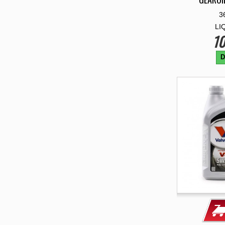
3
LI
10
D