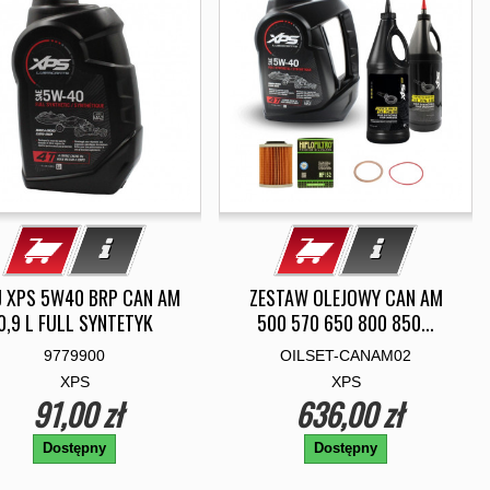
J XPS 5W40 BRP CAN AM
ZESTAW OLEJOWY CAN AM
0,9 L FULL SYNTETYK
500 570 650 800 850...
9779900
OILSET-CANAM02
XPS
XPS
91,00 zł
636,00 zł
Dostępny
Dostępny