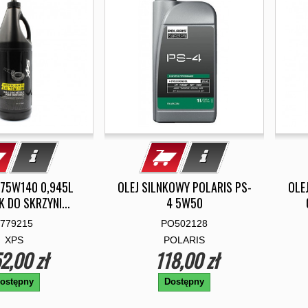
 75W140 0,945L
OLEJ SILNKOWY POLARIS PS-
OLE
 DO SKRZYNI...
4 5W50
779215
PO502128
XPS
POLARIS
2,00 zł
118,00 zł
ostępny
Dostępny