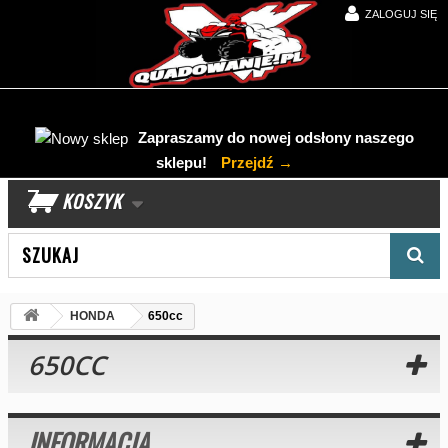
ZALOGUJ SIĘ
Zapraszamy do nowej odsłony naszego
sklepu!
Przejdź →
KOSZYK
Wyszukaj produkt
HONDA
650cc
650CC
INFORMACJA