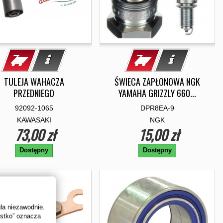
TULEJA WAHACZA
ŚWIECA ZAPŁONOWA NGK
PRZEDNIEGO
YAMAHA GRIZZLY 660...
92092-1065
DPR8EA-9
KAWASAKI
NGK
73,00 zł
15,00 zł
Dostępny
Dostępny
ała niezawodnie.
ystko” oznacza