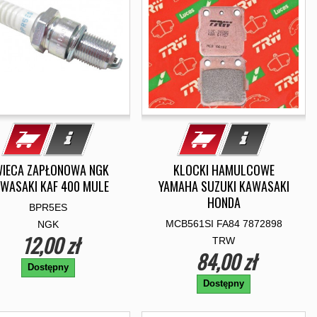
IECA ZAPŁONOWA NGK
KLOCKI HAMULCOWE
WASAKI KAF 400 MULE
YAMAHA SUZUKI KAWASAKI
HONDA
BPR5ES
MCB561SI FA84 7872898
NGK
12,00 zł
TRW
84,00 zł
Dostępny
Dostępny