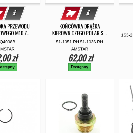
DKA PRZEWODU
KOŃCÓWKA DRĄŻKA
WEGO M10 Z...
KIEROWNICZEGO POLARIS...
1S3-2
Q4008B
51-1051 RH 51-1036 RH
AMSTAR
AMSTAR
,00 zł
62,00 zł
ostępny
Dostępny