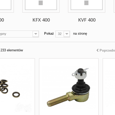
00
KFX 400
KVF 400
Pokaż
na stronę
ępny
32
z 233 elementów
Poprzedn