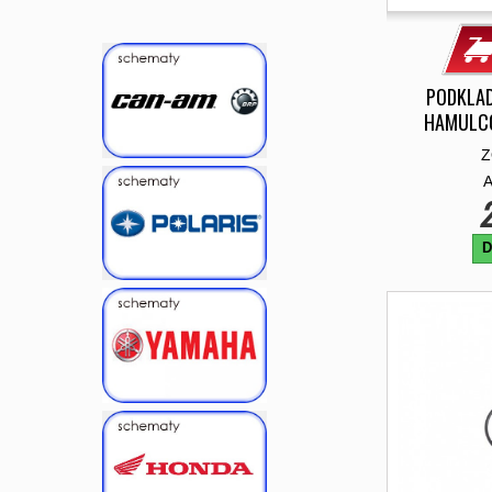
PODKLA
HAMULCO
Z
2
D