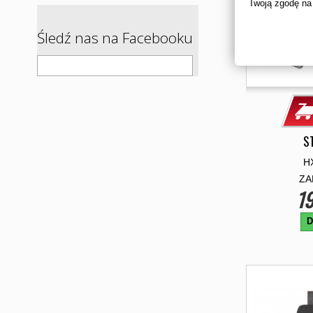
Twoją zgodę na
Śledź nas na Facebooku
S
H
ZA
19
D