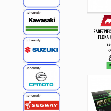
ZABEZPIE
TLOKA 
92
K
8
D