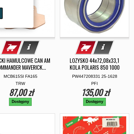
CKI HAMULCOWE CAN AM
LOZYSKO 44x72,08x33,1
MMANDER MAVERICK...
KOLA POLARIS 850 1000
MCB615SI FA165
PW447208331 25-1628
TRW
PFI
87,00 zł
135,00 zł
Dostępny
Dostępny