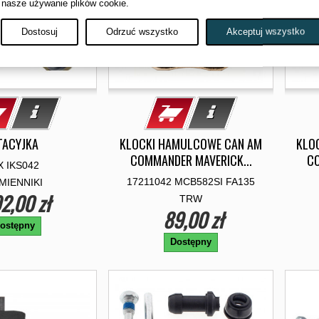
 nasze używanie plików cookie.
Dostosuj
Odrzuć wszystko
Akceptuj wszystko
TACYJKA
KLOCKI HAMULCOWE CAN AM
KLO
COMMANDER MAVERICK...
CO
X IKS042
17211042 MCB582SI FA135
MIENNIKI
2,00 zł
TRW
89,00 zł
ostępny
Dostępny