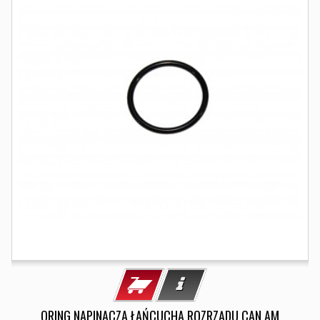
ORING NAPINACZA ŁAŃCUCHA ROZRZĄDU CAN AM