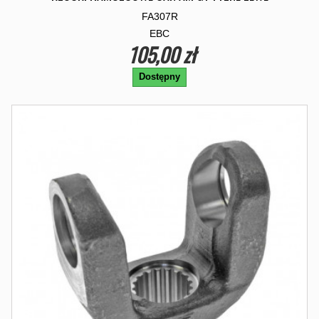
FA307R
EBC
105,00 zł
Dostępny