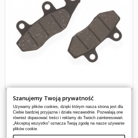
Szanujemy Twoją prywatność
Używamy plików cookies, dzięki którym nasza strona jest dla
KLOCKI YFZ 450 PRZOD LEWA YAMAHA KAWASAKI
Ciebie bardziej przyjazna i działa niezawodnie. Pozwalają one
również dopasować treści i reklamy do Twoich zainteresowań.
BP022 FA165
„Akceptuj wszystko” oznacza Twoją zgodę na nasze używanie
plików cookie.
ZAMIENNIKI