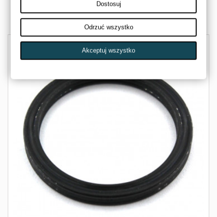
33,00 zł
Dostosuj
Dostępny
Odrzuć wszystko
Akceptuj wszystko