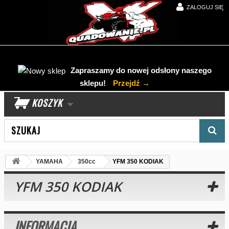
ZALOGUJ SIĘ
Zapraszamy do nowej odsłony naszego
sklepu!
Przejdź →
KOSZYK
Wyszukaj produkt
YAMAHA
350cc
YFM 350 KODIAK
YFM 350 KODIAK
INFORMACJA