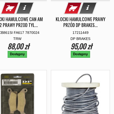
CKI HAMULCOWE CAN AM
KLOCKI HAMULCOWE PRAWY
2 PRAWY PRZOD TYL...
PRZÓD DP BRAKES...
B861SI FA617 7870024
17211449
TRW
DP BRAKES
88,00 zł
95,00 zł
Dostępny
Dostępny