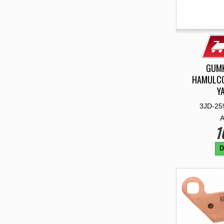
GUMK
HAMULC
Y
3JD-25
1
D