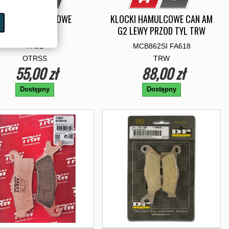
KLOCKI HAMULCOWE
KLOCKI HAMULCOWE CAN AM
YAMAHA
G2 LEWY PRZOD TYL TRW
FA92
MCB862SI FA618
OTRSS
TRW
55,00 zł
88,00 zł
Dostępny
Dostępny