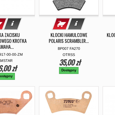
A ZACISKU
KLOCKI HAMULCOWE
KLO
OWEGO KROTKA
POLARIS SCRAMBLER...
AMAHA...
BP007 FA270
917-00-00-ZM
OTRSS
35,00 zł
AMSTAR
6,00 zł
Dostępny
ostępny