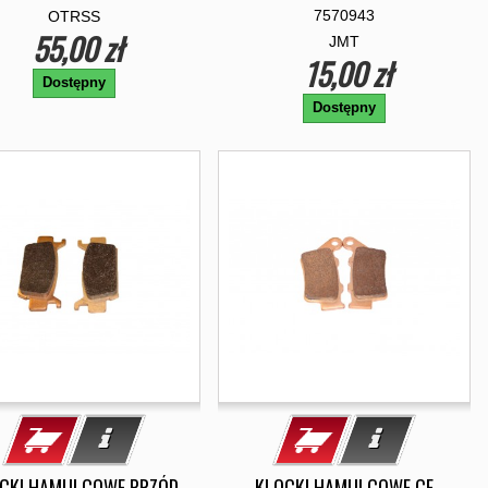
7570943
OTRSS
55,00 zł
JMT
15,00 zł
Dostępny
Dostępny
CKI HAMULCOWE PRZÓD
KLOCKI HAMULCOWE CF