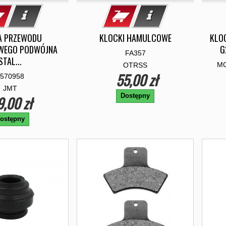
A PRZEWODU
KLOCKI HAMULCOWE
KLO
WEGO PODWÓJNA
G
FA357
STAL...
MC
OTRSS
55,00 zł
570958
JMT
Dostępny
9,00 zł
ostępny