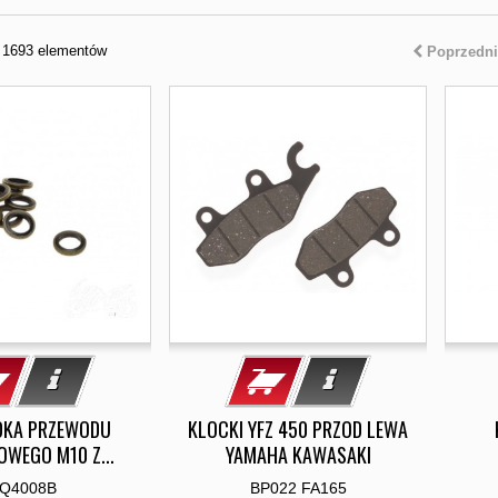
z 1693 elementów
Poprzedni
DKA PRZEWODU
KLOCKI YFZ 450 PRZOD LEWA
WEGO M10 Z...
YAMAHA KAWASAKI
Q4008B
BP022 FA165