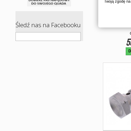
Twoją zgodę na
KLOCKI H
PRAWY KA
Śledź nas na Facebooku
5
D