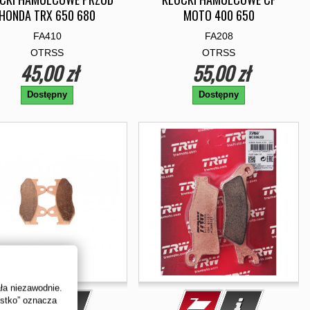
HONDA TRX 650 680
MOTO 400 650
FA410
FA208
OTRSS
OTRSS
45,00 zł
55,00 zł
Dostępny
Dostępny
ała niezawodnie.
ystko” oznacza