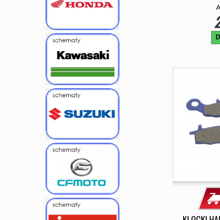
2
D
KLOCKI H