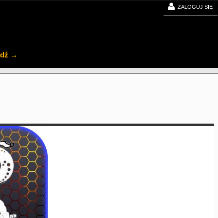
ZALOGUJ SIĘ
jdź →