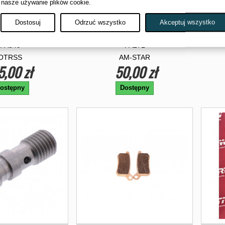
 nasze używanie plików cookie.
AMULCOWE PRZÓD
KLOCKI HAMULCOWE ARCTIC
Dostosuj
Odrzuć wszystko
Akceptuj wszystko
WASAKI KFX KVF
CAT
FA349
FA271
OTRSS
AM-STAR
5,00 zł
50,00 zł
ostępny
Dostępny