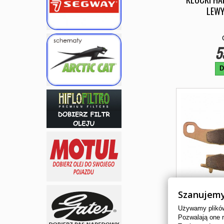
LEWY
5
D
Szanujemy
Używamy plików 
Pozwalają one 