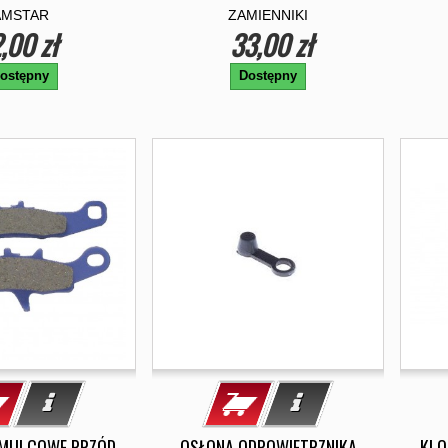
AMSTAR
ZAMIENNIKI
,00 zł
33,00 zł
ostępny
Dostępny
AMULCOWE PRZÓD
OSŁONA ODPOWIETRZNIKA
KLO