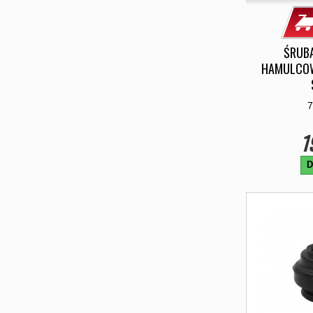
ŚRUB
HAMULCO
7
1
D