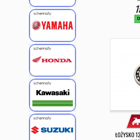
1
D
ŁOŻYSKO 1