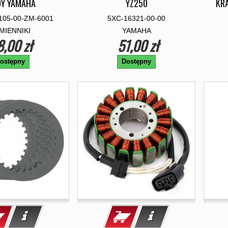
Y YAMAHA
YZ250
KRA
105-00-ZM-6001
5XC-16321-00-00
MIENNIKI
YAMAHA
8,00 zł
51,00 zł
ostępny
Dostępny