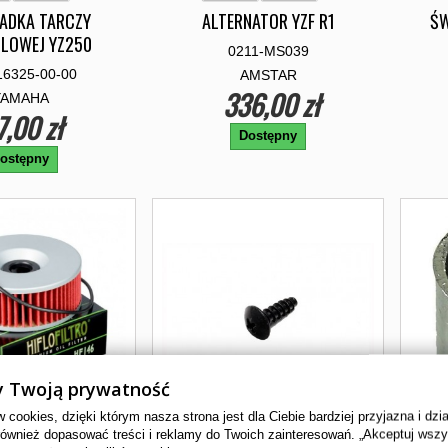
ADKA TARCZY
ALTERNATOR YZF R1
ŚW
LOWEJ YZ250
0211-MS039
16325-00-00
AMSTAR
336,00 zł
YAMAHA
7,00 zł
Dostępny
ostępny
 Twoją prywatność
cookies, dzięki którym nasza strona jest dla Ciebie bardziej przyjazna i dzi
również dopasować treści i reklamy do Twoich zainteresowań. „Akceptuj wsz