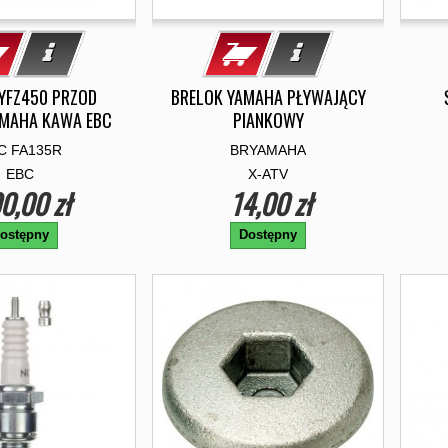
YFZ450 PRZOD
BRELOK YAMAHA PŁYWAJĄCY
MAHA KAWA EBC
PIANKOWY
C FA135R
BRYAMAHA
EBC
X-ATV
0,00 zł
14,00 zł
ostępny
Dostępny