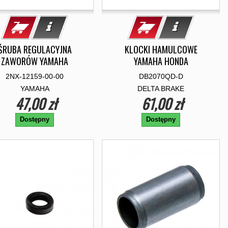
ŚRUBA REGULACYJNA
KLOCKI HAMULCOWE
ZAWORÓW YAMAHA
YAMAHA HONDA
2NX-12159-00-00
DB2070QD-D
YAMAHA
DELTA BRAKE
47,00 zł
61,00 zł
Dostępny
Dostępny