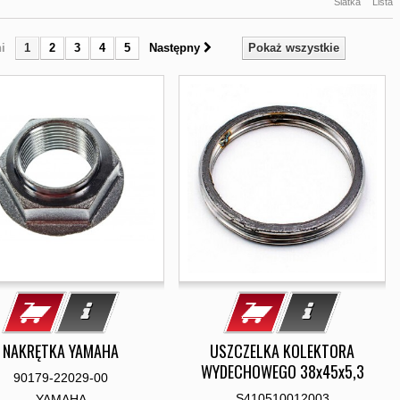
Siatka
Lista
i
1
2
3
4
5
Następny
Pokaż wszystkie
NAKRĘTKA YAMAHA
USZCZELKA KOLEKTORA
WYDECHOWEGO 38x45x5,3
90179-22029-00
S410510012003
YAMAHA