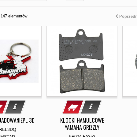
z 147 elementów
Poprzedn
UADOWANIEPL 3D
KLOCKI HAMULCOWE
YAMAHA GRIZZLY
REL3DQ
BP024 FA252
AMSTAR