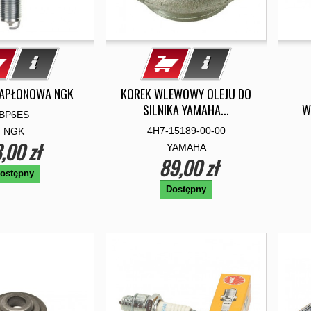
ZAPŁONOWA NGK
KOREK WLEWOWY OLEJU DO
SILNIKA YAMAHA...
W
BP6ES
4H7-15189-00-00
NGK
,00 zł
YAMAHA
89,00 zł
ostępny
Dostępny