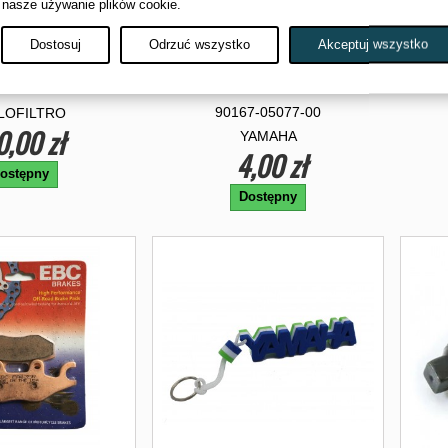
 nasze używanie plików cookie.
Dostosuj
Odrzuć wszystko
Akceptuj wszystko
LTR OLEJU
WKRĘT DO PLASTIKÓW
YAMAHA
HF146
90167-05077-00
LOFILTRO
0,00 zł
YAMAHA
4,00 zł
ostępny
Dostępny