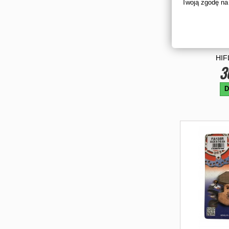
Twoją zgodę na
FI
HIF
3
D