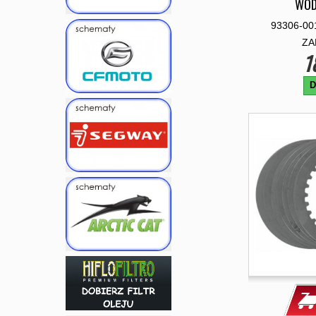
WOD
93306-00
ZA
1
D