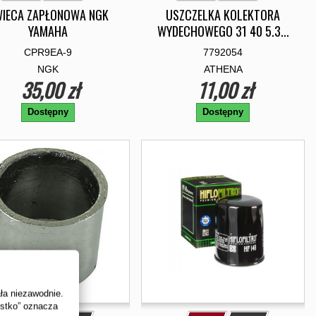
IECA ZAPŁONOWA NGK
USZCZELKA KOLEKTORA
YAMAHA
WYDECHOWEGO 31 40 5.3...
CPR9EA-9
7792054
NGK
ATHENA
35,00 zł
11,00 zł
Dostępny
Dostępny
ała niezawodnie.
ystko” oznacza