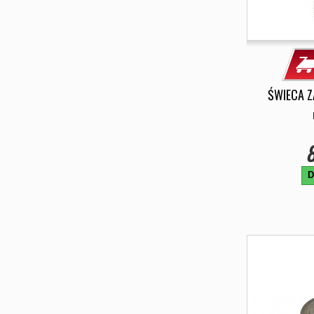
ŚWIECA 
8
D