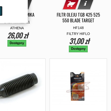
USZCZELKA TŁUMIKA
FILTR OLEJU TGB 425 525
550 BLADE TARGET
S410485012021
HF148
ATHENA
26,00 zł
FILTRY HIFLO
31,00 zł
Dostępny
Dostępny