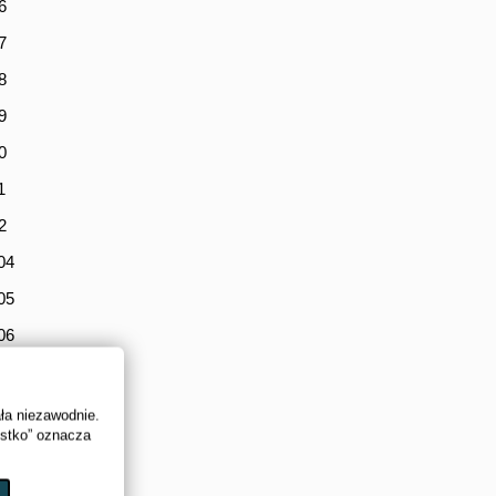
6
7
8
9
0
1
2
04
05
06
07
08
ała niezawodnie.
ystko” oznacza
09
10