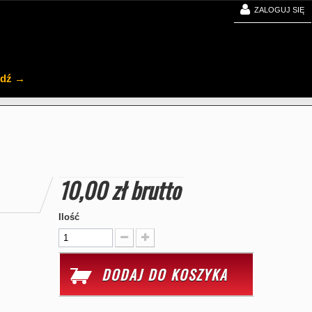
ZALOGUJ SIĘ
jdź →
10,00 zł
brutto
Ilość
DODAJ DO KOSZYKA