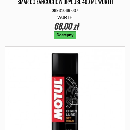
SMAR DO ŁAŃCUCHÓW DRYLUBE 400 ML WURTH
08931066 037
WURTH
68,00 zł
Dostępny