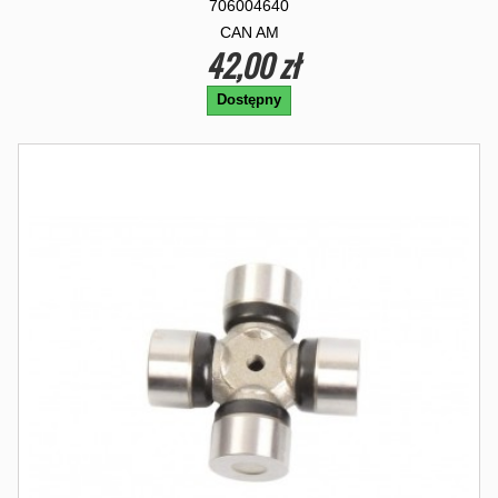
706004640
CAN AM
42,00 zł
Dostępny