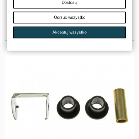
420230920-ZM
Dostosuj
AMSTAR
4,00 zł
Odrzuć wszystko
Dostępny
Akceptuj wszystko