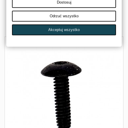
3235624
Dostosuj
POLARIS
28,00 zł
Odrzuć wszystko
Dostępny
Akceptuj wszystko