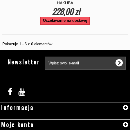
HAKUBA
228,00 zł
Oczekiwanie na dostawę
Pokazuje 1 - 6 z 6 elementów
Tw
Newsletter
Informacja
Moje konto