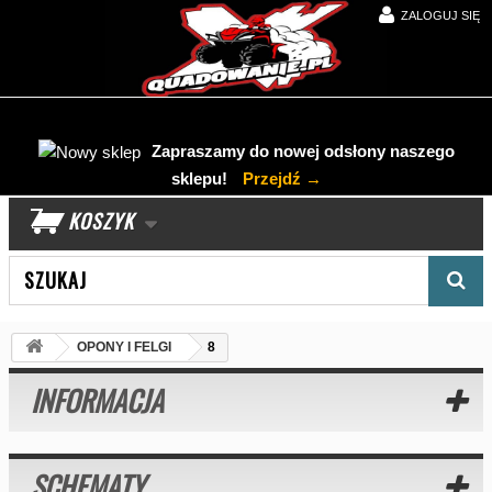
ZALOGUJ SIĘ
Zapraszamy do nowej odsłony naszego
sklepu!
Przejdź →
KOSZYK
Wyszukaj produkt
OPONY I FELGI
8
INFORMACJA
SCHEMATY