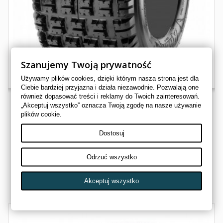
Szanujemy Twoją prywatność
Używamy plików cookies, dzięki którym nasza strona jest dla
Ciebie bardziej przyjazna i działa niezawodnie. Pozwalają one
również dopasować treści i reklamy do Twoich zainteresowań.
„Akceptuj wszystko” oznacza Twoją zgodę na nasze używanie
plików cookie.
OPONA MAXXIS 18X10-8 RAZR XM RS08
Dostosuj
MAXXIS 18X0-8 RAZR XM
MAXXIS
Odrzuć wszystko
282,00 zł
Akceptuj wszystko
Oczekiwanie na dostawę