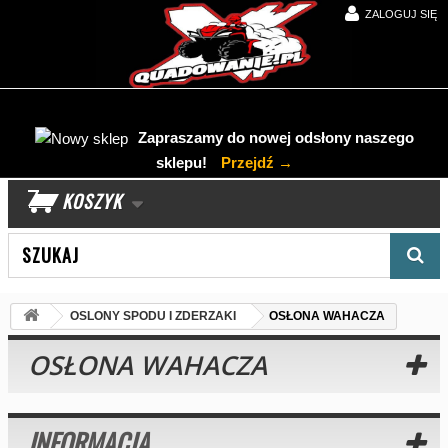
ZALOGUJ SIĘ
Zapraszamy do nowej odsłony naszego
sklepu!
Przejdź →
KOSZYK
Wyszukaj produkt
OSLONY SPODU I ZDERZAKI
OSŁONA WAHACZA
OSŁONA WAHACZA
INFORMACJA