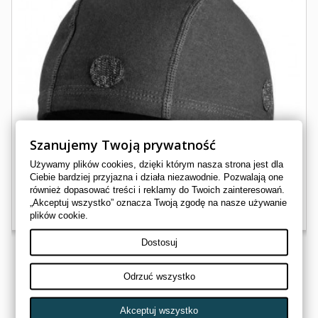
Szanujemy Twoją prywatność
Używamy plików cookies, dzięki którym nasza strona jest dla
Ciebie bardziej przyjazna i działa niezawodnie. Pozwalają one
również dopasować treści i reklamy do Twoich zainteresowań.
„Akceptuj wszystko” oznacza Twoją zgodę na nasze używanie
plików cookie.
Dostosuj
Odrzuć wszystko
Czapka bawełniana pod kask
91334
Akceptuj wszystko