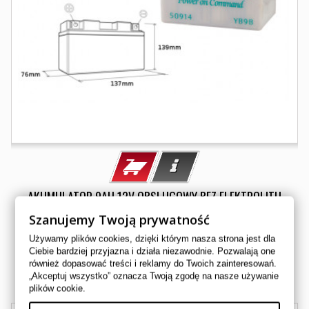
AKUMULATOR 9AH 12V OBSLUGOWY BEZ ELEKTROLITU
Szanujemy Twoją prywatność
YB9B L
AMSTAR
Używamy plików cookies, dzięki którym nasza strona jest dla
142,00 zł
Ciebie bardziej przyjazna i działa niezawodnie. Pozwalają one
również dopasować treści i reklamy do Twoich zainteresowań.
Dostępny
„Akceptuj wszystko” oznacza Twoją zgodę na nasze używanie
plików cookie.