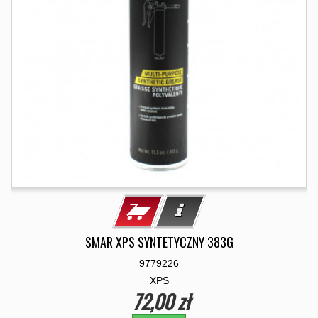
SMAR XPS SYNTETYCZNY 383G
9779226
XPS
72,00 zł