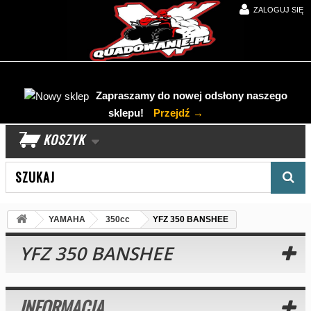
ZALOGUJ SIĘ
Zapraszamy do nowej odsłony naszego
sklepu!
Przejdź →
KOSZYK
Wyszukaj produkt
YAMAHA
350cc
YFZ 350 BANSHEE
YFZ 350 BANSHEE
INFORMACJA