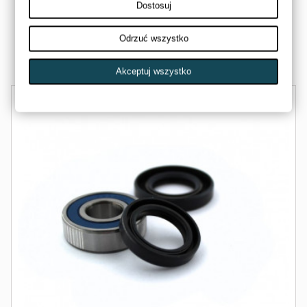
1UY-23841-01-00-ZM-RH
Dostosuj
AMSTAR
59,00 zł
Odrzuć wszystko
Dostępny
Akceptuj wszystko