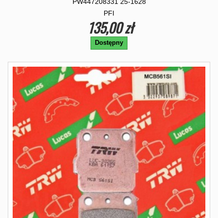
PW447208331 25-1628
PFI
135,00 zł
Dostępny