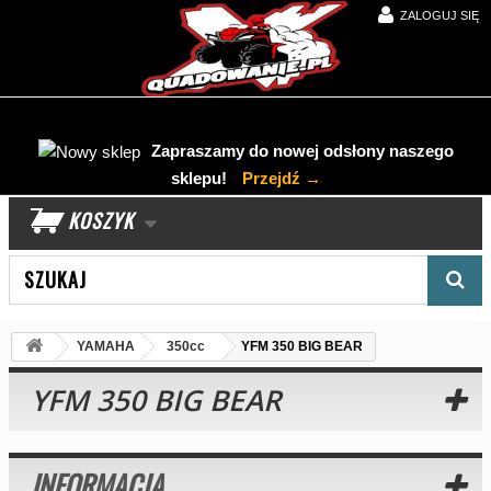
ZALOGUJ SIĘ
Zapraszamy do nowej odsłony naszego
sklepu!
Przejdź →
KOSZYK
Wyszukaj produkt
YAMAHA
350cc
YFM 350 BIG BEAR
YFM 350 BIG BEAR
INFORMACJA