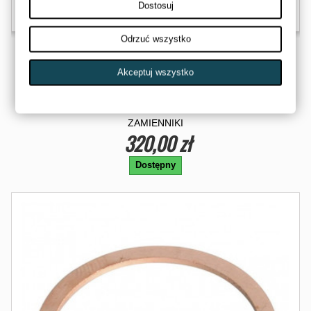
Dostosuj
Odrzuć wszystko
Akceptuj wszystko
GNIAZDO WALKA TYLNEGO YAMAHA RHINO 450 660
5UG-45593-00-00-ZM
ZAMIENNIKI
320,00 zł
Dostępny