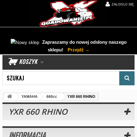
ZALOGUJ SIĘ
Zapraszamy do nowej odsłony naszego
sklepu!
Przejdź →
KOSZYK
Wyszukaj produkt
YAMAHA
660cc
YXR 660 RHINO
YXR 660 RHINO
INFORMACJA