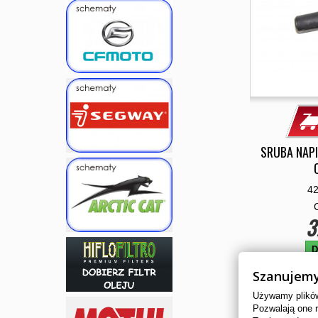
SRUBA NAP
4
3
D
Szanujemy
Używamy plików 
Pozwalają one 