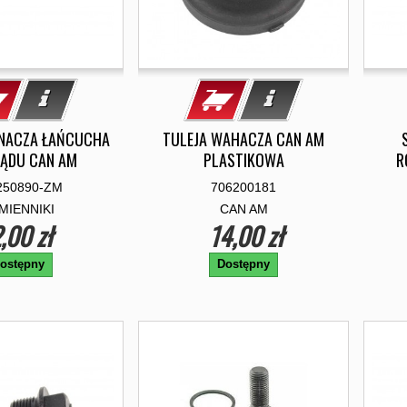
INACZA ŁAŃCUCHA
TULEJA WAHACZA CAN AM
ĄDU CAN AM
PLASTIKOWA
R
250890-ZM
706200181
MIENNIKI
CAN AM
,00 zł
14,00 zł
ostępny
Dostępny