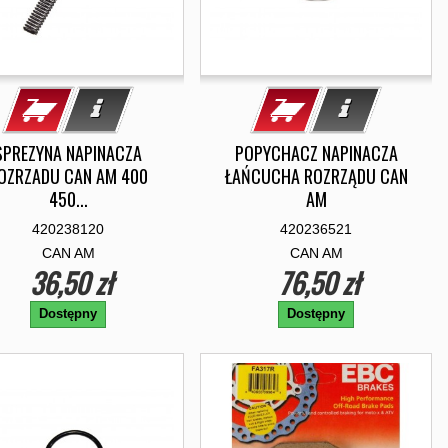
SPREZYNA NAPINACZA
POPYCHACZ NAPINACZA
OZRZADU CAN AM 400
ŁAŃCUCHA ROZRZĄDU CAN
450...
AM
420238120
420236521
CAN AM
CAN AM
36,50 zł
76,50 zł
Dostępny
Dostępny