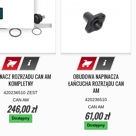
INACZ ROZRZADU CAN AM
OBUDOWA NAPINACZA
KOMPLETNY
ŁAŃCUCHA ROZRZĄDU CAN
AM
420236510 ZEST
420236510
CAN AM
246,00 zł
CAN AM
61,00 zł
Dostępny
Dostępny