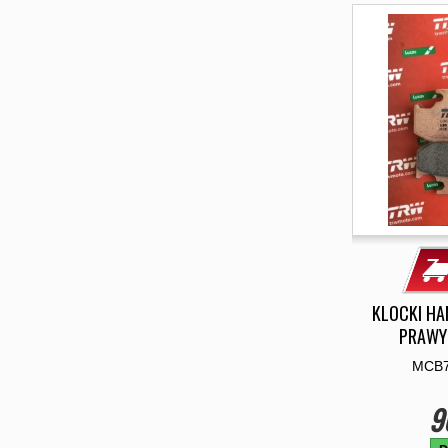
KLOCKI H
PRAWY 
MCB7
9