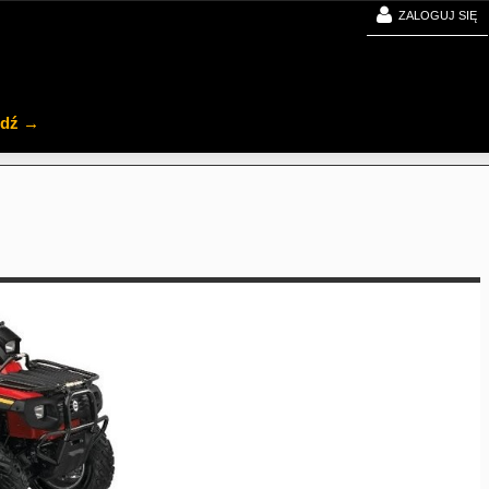
ZALOGUJ SIĘ
jdź →