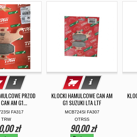
AMULCOWE PRZOD
KLOCKI HAMULCOWE CAN AM
KLO
CAN AM G1...
G1 SUZUKI LTA LTF
23SI FA317
MCB724SI FA307
TRW
OTRSS
0,00 zł
90,00 zł