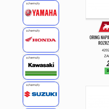
ORING NAP
ROZRZ
420
ZA
2
D