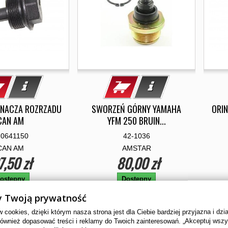
INACZA ROZRZADU
SWORZEŃ GÓRNY YAMAHA
ORI
CAN AM
YFM 250 BRUIN...
20641150
42-1036
CAN AM
AMSTAR
7,50 zł
80,00 zł
ostępny
Dostępny
 Twoją prywatność
cookies, dzięki którym nasza strona jest dla Ciebie bardziej przyjazna i dzi
również dopasować treści i reklamy do Twoich zainteresowań. „Akceptuj wsz