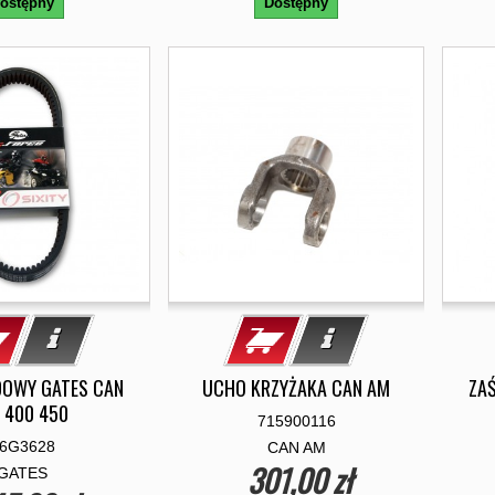
ostępny
Dostępny
DOWY GATES CAN
UCHO KRZYŻAKA CAN AM
ZA
 400 450
715900116
6G3628
CAN AM
301,00 zł
GATES