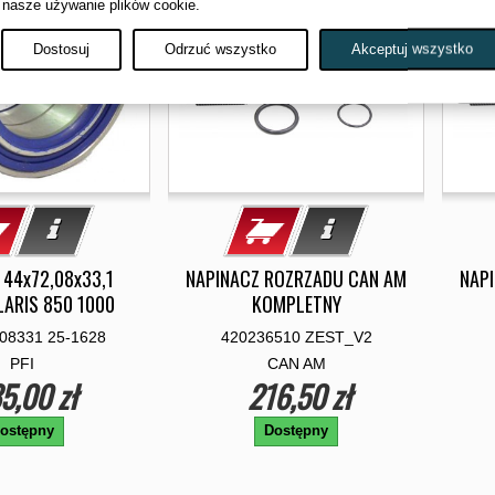
 nasze używanie plików cookie.
Dostosuj
Odrzuć wszystko
Akceptuj wszystko
 44x72,08x33,1
NAPINACZ ROZRZADU CAN AM
NAP
LARIS 850 1000
KOMPLETNY
08331 25-1628
420236510 ZEST_V2
PFI
CAN AM
5,00 zł
216,50 zł
ostępny
Dostępny