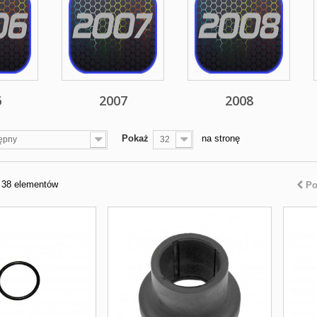
6
2007
2008
Pokaż
na stronę
ępny
32
z 38 elementów
Po