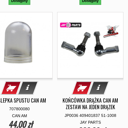
Dostępny
Dostępny
ŚLEPKA SPUSTU CAN AM
KOŃCÓWKA DRĄŻKA CAN AM
ZESTAW NA JEDEN DRĄZEK
707800080
JP0036 409401837 51-1008
CAN AM
44,00 zł
JAY PARTS