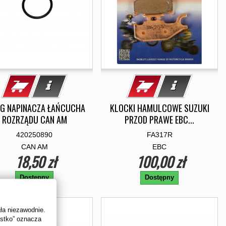
NG NAPINACZA ŁAŃCUCHA
KLOCKI HAMULCOWE SUZUKI
ROZRZĄDU CAN AM
PRZOD PRAWE EBC...
420250890
FA317R
CAN AM
EBC
18,50 zł
100,00 zł
Dostępny
Dostępny
ała niezawodnie.
ystko” oznacza