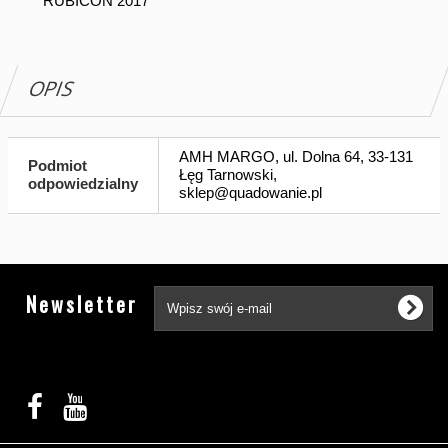
RUBICON 2017
OPIS
AMH MARGO, ul. Dolna 64, 33-131
Podmiot
Łęg Tarnowski,
odpowiedzialny
sklep@quadowanie.pl
Tw
Newsletter