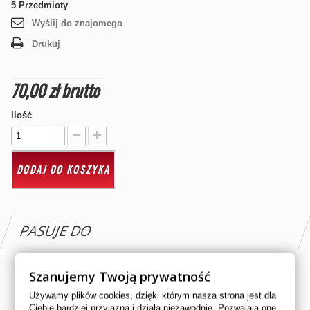
5
Przedmioty
Wyślij do znajomego
Drukuj
70,00 zł
brutto
Ilość
DODAJ DO KOSZYKA
PASUJE DO
HONDA 500cc TRX 500 2015
Szanujemy Twoją prywatność
HONDA 500cc TRX 500 2016
Używamy plików cookies, dzięki którym nasza strona jest dla
Ciebie bardziej przyjazna i działa niezawodnie. Pozwalają one