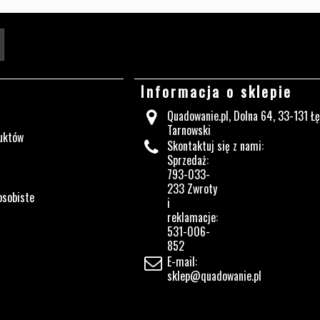
Twój adres e-mail
Informacja o sklepie
Quadowanie.pl, Dolna 64, 33-131 Ł
Tarnowski
uktów
Skontaktuj się z nami:
Sprzedaż:
793-033-
233 Zwroty
osobiste
i
reklamacje:
531-006-
852
E-mail:
sklep@quadowanie.pl