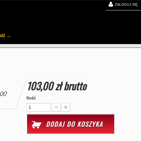
ZALOGUJ SIĘ
jdź →
103,00 zł
brutto
300
Ilość
DODAJ DO KOSZYKA