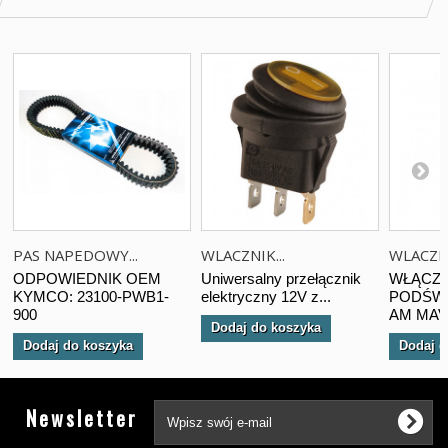
PAS NAPEDOWY...
WLACZNIK...
WLACZNI
ODPOWIEDNIK OEM
Uniwersalny przełącznik
WŁĄCZN
KYMCO: 23100-PWB1-
elektryczny 12V z...
PODŚWI
900
AM MAVE
Dodaj do koszyka
Dodaj do koszyka
Dodaj d
Tw
Newsletter