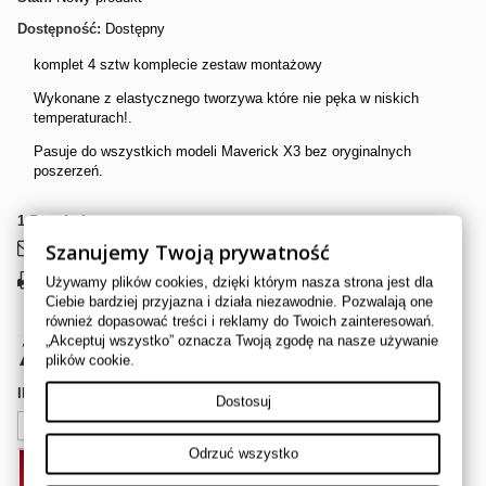
Dostępność:
Dostępny
komplet 4 sztw komplecie zestaw montażowy
Wykonane z elastycznego tworzywa które nie pęka w niskich
temperaturach!.
Pasuje do wszystkich modeli Maverick X3 bez oryginalnych
poszerzeń.
1
Przedmiot
Szanujemy Twoją prywatność
Wyślij do znajomego
Używamy plików cookies, dzięki którym nasza strona jest dla
Drukuj
Ciebie bardziej przyjazna i działa niezawodnie. Pozwalają one
również dopasować treści i reklamy do Twoich zainteresowań.
„Akceptuj wszystko” oznacza Twoją zgodę na nasze używanie
774,00 zł
brutto
plików cookie.
Ilość
Dostosuj
Odrzuć wszystko
DODAJ DO KOSZYKA