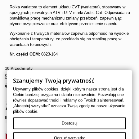
Rolka wariatora to element układu CVT (wariatora), stosowany w
sprzęgłach pierwotnych ATV i UTV marki Arctic Cat. Odpowiada za
prawidłową pracę mechanizmu zmiany przełożeń, zapewniając
płynne przyspieszanie oraz efektywne przeniesienie napędu.
Wykonanie z trwałych materiałów zapewnia odporność na wysokie
obciążenia i temperatury, co przekłada się na stabilną pracę w
warunkach terenowych.
Nr. części OEM:
0823-164
10
Przedmioty
Wyślij do znajomego
Szanujemy Twoją prywatność
Drukuj
Używamy plików cookies, dzięki którym nasza strona jest dla
Ciebie bardziej przyjazna i działa niezawodnie. Pozwalają one
również dopasować treści i reklamy do Twoich zainteresowań.
70,00 zł
brutto
„Akceptuj wszystko” oznacza Twoją zgodę na nasze używanie
plików cookie.
Ilość
Dostosuj
Odrzuć wszystko