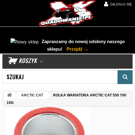
ZALOGUJ SIĘ
Zapraszamy do nowej odsłony naszego
sklepu!
Przejdź →
KOSZYK
Wyszukaj produkt
ARCTIC CAT
ROLKA WARIATORA ARCTIC CAT 550 700
19G