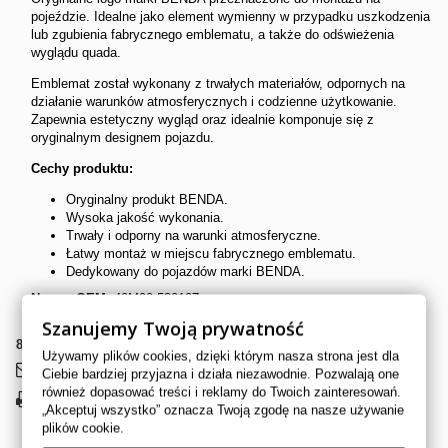
pojeździe. Idealne jako element wymienny w przypadku uszkodzenia
lub zgubienia fabrycznego emblematu, a także do odświeżenia
wyglądu quada.
Emblemat został wykonany z trwałych materiałów, odpornych na
działanie warunków atmosferycznych i codzienne użytkowanie.
Zapewnia estetyczny wygląd oraz idealnie komponuje się z
oryginalnym designem pojazdu.
Cechy produktu:
Oryginalny produkt BENDA.
Wysoka jakość wykonania.
Trwały i odporny na warunki atmosferyczne.
Łatwy montaż w miejscu fabrycznego emblematu.
Dedykowany do pojazdów marki BENDA.
Numer OEM:
40M00.530107
Szanujemy Twoją prywatność
8
Przedmioty
Używamy plików cookies, dzięki którym nasza strona jest dla
Wyślij do znajomego
Ciebie bardziej przyjazna i działa niezawodnie. Pozwalają one
również dopasować treści i reklamy do Twoich zainteresowań.
Drukuj
„Akceptuj wszystko” oznacza Twoją zgodę na nasze używanie
plików cookie.