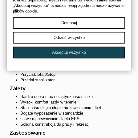
również dopasować treści i reklamy do Twoich zainteresowań.
Napęd: Możliwość wyboru napędu 2WD/4WD z blokadą
„Akceptuj wszystko” oznacza Twoją zgodę na nasze używanie
mechanizmu różnicowego
plików cookie.
Elektryczne wspomaganie kierownicy (EPS): Elektryczne
wspomaganie kierownicy
Dostosuj
Regulowany gazowy amortyzatorNowoczesny wyświetlacz
TFT
Światła LED
Odrzuć wszystko
Kula haka holowniczego
Hamowanie silnikiem
Mechaniczny hamulec postojowy
Akceptuj wszystko
Grzane manetki
Grzane siedzenie
Wyciągarka sterowana bezprzewodowo
Przycisk Start/Stop
Przedni stabilizator
Zalety
Bardzo dobra moc i elastyczność silnika
Wysoki komfort jazdy w terenie
Stabilność dzięki długiemu zawieszeniu i 4x4
Bogate wyposażenie w standardzie
Łatwe manewrowanie dzięki EPS
Solidna konstrukcja do pracy i rekreacji
Zastosowanie