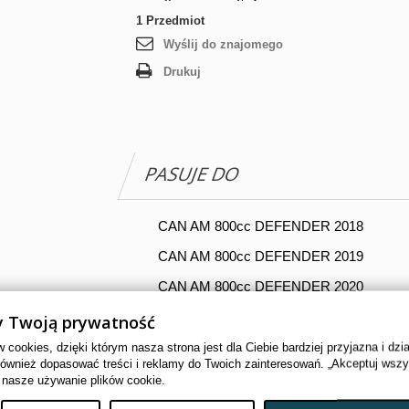
1
Przedmiot
Wyślij do znajomego
Drukuj
PASUJE DO
CAN AM 800cc DEFENDER 2018
CAN AM 800cc DEFENDER 2019
CAN AM 800cc DEFENDER 2020
CAN AM 800cc DEFENDER 2021
 Twoją prywatność
CAN AM 1000cc DEFENDER 2018
cookies, dzięki którym nasza strona jest dla Ciebie bardziej przyjazna i dzi
również dopasować treści i reklamy do Twoich zainteresowań. „Akceptuj wsz
CAN AM 1000cc DEFENDER 2019
 nasze używanie plików cookie.
CAN AM 1000cc DEFENDER 2020