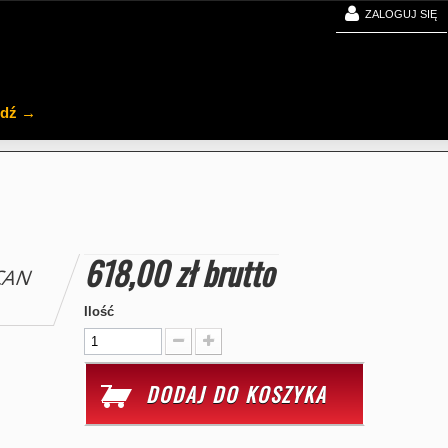
ZALOGUJ SIĘ
jdź →
618,00 zł
brutto
CAN
Ilość
DODAJ DO KOSZYKA