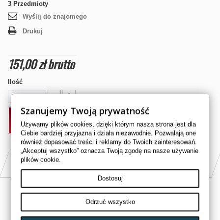
3
Przedmioty
Wyślij do znajomego
Drukuj
151,00 zł
brutto
Ilość
Szanujemy Twoją prywatność
DODAJ DO KOSZYKA
Używamy plików cookies, dzięki którym nasza strona jest dla
Ciebie bardziej przyjazna i działa niezawodnie. Pozwalają one
również dopasować treści i reklamy do Twoich zainteresowań.
„Akceptuj wszystko” oznacza Twoją zgodę na nasze używanie
plików cookie.
PASUJE DO
Dostosuj
CAN AM 1000cc MAVERICK 2013
Odrzuć wszystko
CAN AM 1000cc MAVERICK 2014