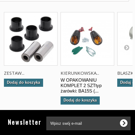
ZESTAW...
KIERUNKOWSKA...
BLASZKA.
W OPAKOWANIU
Dodaj do koszyka
Dodaj d
KOMPLET 2 SZTtyp
żarówki: BA15S (...
Dodaj do koszyka
Tw
Newsletter