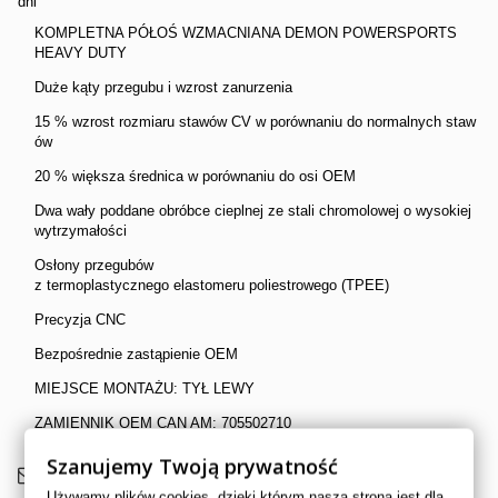
dni
KOMPLETNA PÓŁOŚ WZMACNIANA DEMON POWERSPORTS
HEAVY DUTY
Duże kąty przegubu i wzrost zanurzenia
15 % wzrost rozmiaru stawów CV w porównaniu do normalnych staw
ów
20 % większa średnica w porównaniu do osi OEM
Dwa wały poddane obróbce cieplnej ze stali chromolowej o wysokiej
wytrzymałości
Osłony przegubów
z termoplastycznego elastomeru poliestrowego (TPEE)
Precyzja CNC
Bezpośrednie zastąpienie OEM
MIEJSCE MONTAŻU: TYŁ LEWY
ZAMIENNIK OEM CAN AM: 705502710
Szanujemy Twoją prywatność
Wyślij do znajomego
Używamy plików cookies, dzięki którym nasza strona jest dla