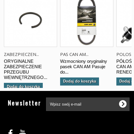
ZABEZPIECZEN...
PAS CAN AM...
POLOS T
ORYGINALNE
Wzmocniony oryginalny
PÓŁOŚ 
ZABEZPIECZENIE
pasek CAN AM Pasuje
CAN AM
PRZEGUBU
do...
RENEGA
WEWNĘTRZNEGO...
Dodaj do koszyka
Dodaj d
Dodaj do koszyka
Tw
Newsletter