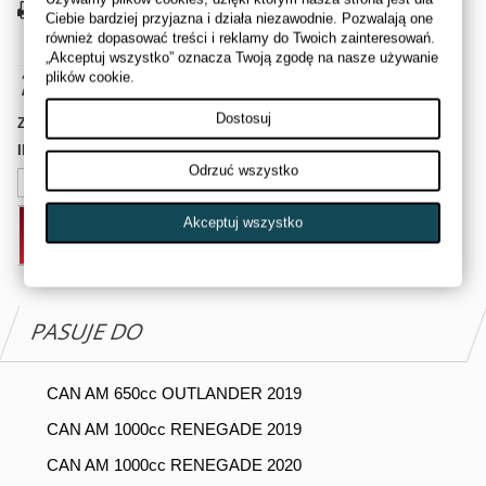
Drukuj
Ciebie bardziej przyjazna i działa niezawodnie. Pozwalają one
również dopasować treści i reklamy do Twoich zainteresowań.
„Akceptuj wszystko” oznacza Twoją zgodę na nasze używanie
1 015,00 zł
brutto
plików cookie.
Dostosuj
Zamów z zewnętrznego magazynu
Ilość
Odrzuć wszystko
Akceptuj wszystko
DODAJ DO KOSZYKA
PASUJE DO
CAN AM 650cc OUTLANDER 2019
CAN AM 1000cc RENEGADE 2019
CAN AM 1000cc RENEGADE 2020