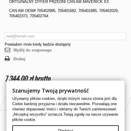
ORYGINALNY DYFER PRZEDNI CAN AM MAVERICK X3
CAN AM OEM# 705402995, 705401682, 705401885, 705402029,
705402373, 705402764
Powiadom mnie kiedy będzie dostępny
Wyślij do znajomego
Drukuj
7 344,00 zł
brutto
Szanujemy Twoją prywatność
Używamy plików cookies, dzięki którym nasza strona jest dla
PASUJE DO
Ciebie bardziej przyjazna i działa niezawodnie. Pozwalają one
również dopasować treści i reklamy do Twoich zainteresowań.
„Akceptuj wszystko” oznacza Twoją zgodę na nasze używanie
CAN AM 1000cc MAVERICK 2017
plików cookie.
CAN AM 1000cc MAVERICK 2018
Dostosuj