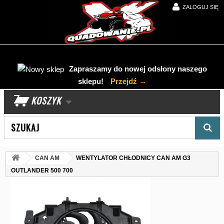
ZALOGUJ SIĘ
Zapraszamy do nowej odsłony naszego
sklepu!
Przejdź →
KOSZYK
Wyszukaj produkt
CAN AM
WENTYLATOR CHŁODNICY CAN AM G3
OUTLANDER 500 700