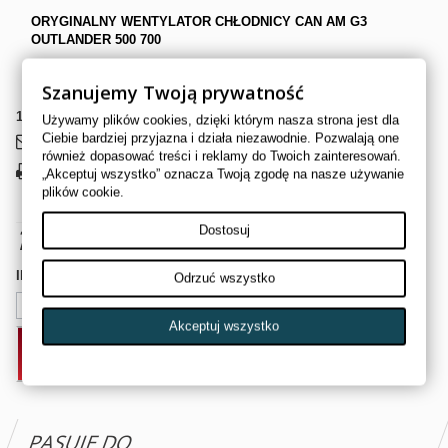
ORYGINALNY WENTYLATOR CHŁODNICY CAN AM G3
OUTLANDER 500 700
CAN AM NUMER OE: 709200763
Szanujemy Twoją prywatność
1
Przedmiot
Używamy plików cookies, dzięki którym nasza strona jest dla
Ciebie bardziej przyjazna i działa niezawodnie. Pozwalają one
Wyślij do znajomego
również dopasować treści i reklamy do Twoich zainteresowań.
Drukuj
„Akceptuj wszystko” oznacza Twoją zgodę na nasze używanie
plików cookie.
1 239,00 zł
brutto
Dostosuj
Ilość
Odrzuć wszystko
Akceptuj wszystko
DODAJ DO KOSZYKA
PASUJE DO