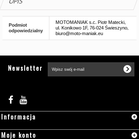
OPIS
MOTOMANIAK s.c. Piotr Matecki,
Podmiot
ul. Konikowo 1F, 76-024 Świeszyno,
odpowiedzialny
biuro@moto-maniak.eu
Tw
Newsletter
Informacja
Moje konto