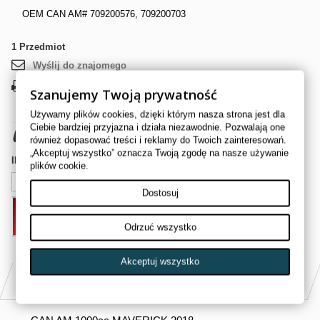
OEM CAN AM# 709200576, 709200703
1
Przedmiot
Wyślij do znajomego
Drukuj
Szanujemy Twoją prywatność
Używamy plików cookies, dzięki którym nasza strona jest dla
675,00 zł
brutto
Ciebie bardziej przyjazna i działa niezawodnie. Pozwalają one
również dopasować treści i reklamy do Twoich zainteresowań.
„Akceptuj wszystko” oznacza Twoją zgodę na nasze używanie
Ilość
plików cookie.
Dostosuj
DODAJ DO KOSZYKA
Odrzuć wszystko
Akceptuj wszystko
PASUJE DO