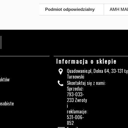
Podmiot odpowiedzialny
AMH MARG
Twój adres e-mail
Informacja o sklepie
Quadowanie.pl, Dolna 64, 33-131 Ł
Tarnowski
uktów
Skontaktuj się z nami:
Sprzedaż:
793-033-
233 Zwroty
osobiste
i
reklamacje:
531-006-
852