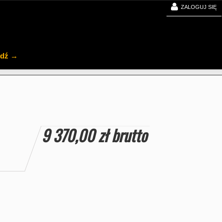
ZALOGUJ SIĘ
jdź →
9 370,00 zł
brutto