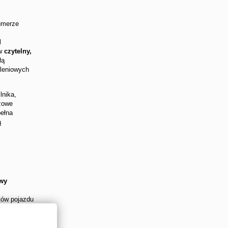
umerze
M
 w
czytelny,
łą
leniowych
lnika,
zowe
pełna
ą
owy
tów pojazdu