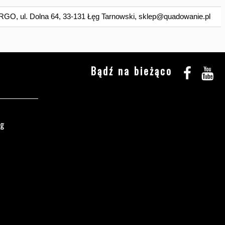
O, ul. Dolna 64, 33-131 Łęg Tarnowski,
sklep@quadowanie.pl
Bądź na bieżąco
ęg