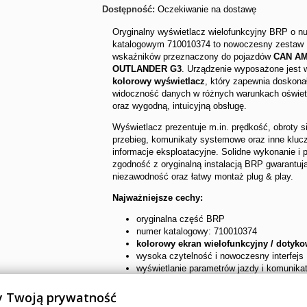
Dostępność:
Oczekiwanie na dostawę
Oryginalny wyświetlacz wielofunkcyjny BRP o n
katalogowym 710010374 to nowoczesny zestaw
wskaźników przeznaczony do pojazdów
CAN A
OUTLANDER G3
. Urządzenie wyposażone jest
kolorowy wyświetlacz
, który zapewnia doskona
widoczność danych w różnych warunkach oświet
oraz wygodną, intuicyjną obsługę.
Wyświetlacz prezentuje m.in. prędkość, obroty si
przebieg, komunikaty systemowe oraz inne kluc
informacje eksploatacyjne. Solidne wykonanie i 
zgodność z oryginalną instalacją BRP gwarantuj
niezawodność oraz łatwy montaż plug & play.
Najważniejsze cechy:
oryginalna część BRP
numer katalogowy: 710010374
kolorowy ekran wielofunkcyjny / dotyk
wysoka czytelność i nowoczesny interfejs
wyświetlanie parametrów jazdy i komunika
szybki montaż bez przeróbek
wysoka jakość i trwałość
 Twoją prywatność