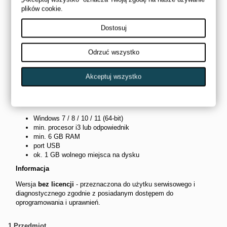
Ski-Doo i Lynx (skutery śnieżne)
plików cookie.
Can-Am (ATV, SSV, Spyder, Ryker)
silniki Rotax
Dostosuj
modele od ok. 2016 roku wzwyż (w zależności od sterownika)
Zawartość zestawu
Odrzuć wszystko
interfejs diagnostyczny V800 (VCI)
przewody diagnostyczne BRP
Akceptuj wszystko
oprogramowanie BUDS3 (wersja instalacyjna)
zestaw kabli i adapterów
Wymagania systemowe
Windows 7 / 8 / 10 / 11 (64-bit)
min. procesor i3 lub odpowiednik
min. 6 GB RAM
port USB
ok. 1 GB wolnego miejsca na dysku
Informacja
Wersja
bez licencji
- przeznaczona do użytku serwisowego i
diagnostycznego zgodnie z posiadanym dostępem do
oprogramowania i uprawnień.
1
Przedmiot