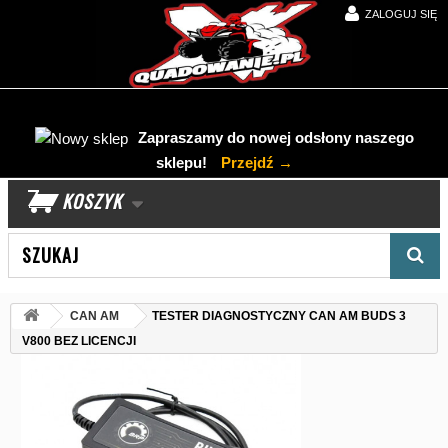
ZALOGUJ SIĘ
Zapraszamy do nowej odsłony naszego
sklepu!
Przejdź →
KOSZYK
Wyszukaj produkt
CAN AM
TESTER DIAGNOSTYCZNY CAN AM BUDS 3
V800 BEZ LICENCJI