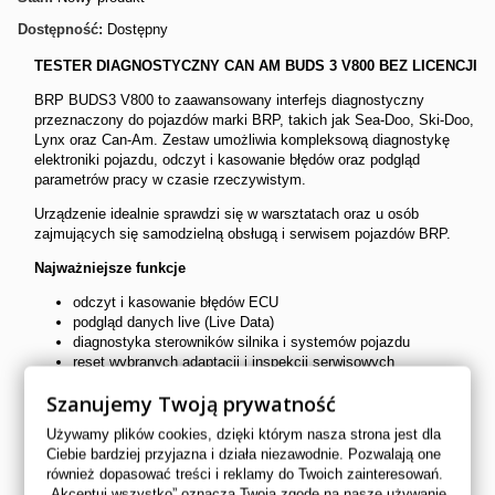
Dostępność:
Dostępny
TESTER DIAGNOSTYCZNY CAN AM BUDS 3 V800 BEZ LICENCJI
BRP BUDS3 V800 to zaawansowany interfejs diagnostyczny
przeznaczony do pojazdów marki BRP, takich jak Sea-Doo, Ski-Doo,
Lynx oraz Can-Am. Zestaw umożliwia kompleksową diagnostykę
elektroniki pojazdu, odczyt i kasowanie błędów oraz podgląd
parametrów pracy w czasie rzeczywistym.
Urządzenie idealnie sprawdzi się w warsztatach oraz u osób
zajmujących się samodzielną obsługą i serwisem pojazdów BRP.
Najważniejsze funkcje
odczyt i kasowanie błędów ECU
podgląd danych live (Live Data)
diagnostyka sterowników silnika i systemów pojazdu
reset wybranych adaptacji i inspekcji serwisowych
monitorowanie parametrów pracy silnika
Szanujemy Twoją prywatność
komunikacja z systemami BRP poprzez OBD / złącze
serwisowe
Używamy plików cookies, dzięki którym nasza strona jest dla
Obsługiwane pojazdy
Ciebie bardziej przyjazna i działa niezawodnie. Pozwalają one
również dopasować treści i reklamy do Twoich zainteresowań.
Sea-Doo (skutery wodne i jednostki BRP)
„Akceptuj wszystko” oznacza Twoją zgodę na nasze używanie