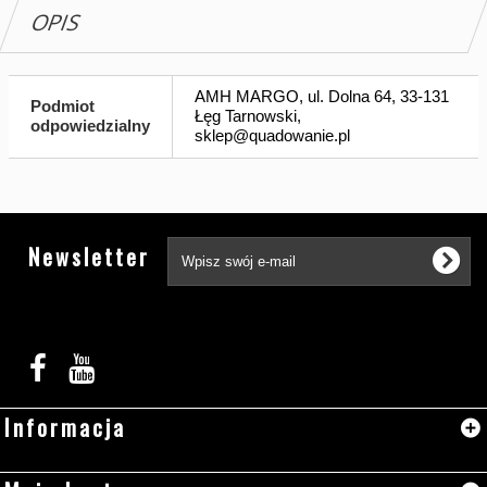
OPIS
AMH MARGO, ul. Dolna 64, 33-131
Podmiot
Łęg Tarnowski,
odpowiedzialny
sklep@quadowanie.pl
Tw
Newsletter
Informacja