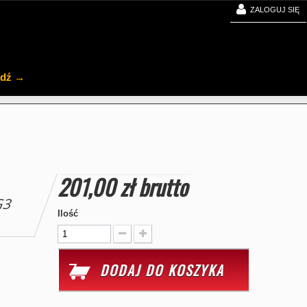
ZALOGUJ SIĘ
jdź →
201,00 zł
brutto
M
G3
Ilość
DODAJ DO KOSZYKA