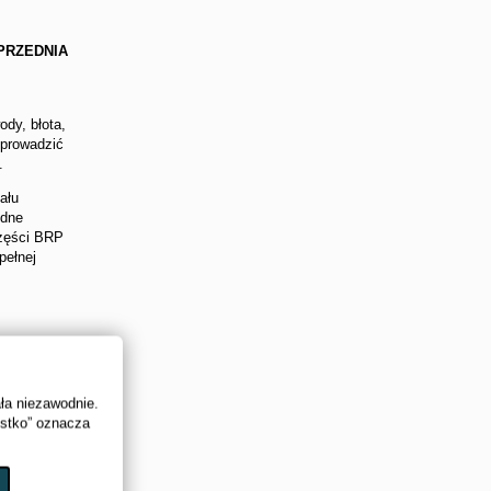
PRZEDNIA
dy, błota,
 prowadzić
.
ału
udne
części BRP
pełnej
ała niezawodnie.
ystko” oznacza