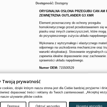
Dostępność:
Dostępny
ORYGINALNA OSŁONA PRZEGUBU CAN AM 
ZEWNĘTRZNA OUTLANDER G3 XMR
Element przeznaczony do ochrony przegubu
homokinetycznego przed przedostawaniem się wo
piasku oraz innych zanieczyszczeń, które mogą
do przyspieszonego zużycia układu napędowego
Wykonana z wytrzymałego i elastycznego materi
odpornego na uszkodzenia mechaniczne oraz tr
warunki eksploatacji. Stosowanie oryginalnych 
zapewnia idealne dopasowanie oraz zachowanie 
sprawności układu napędowego.
Numer OEM:
715500529
4
Przedmioty
 Twoją prywatność
Wyślij do znajomego
cookies, dzięki którym nasza strona jest dla Ciebie bardziej przyjazna i dzi
Drukuj
również dopasować treści i reklamy do Twoich zainteresowań. „Akceptuj wsz
 nasze używanie plików cookie.
Dostosuj
Odrzuć wszystko
Akceptuj wszystko