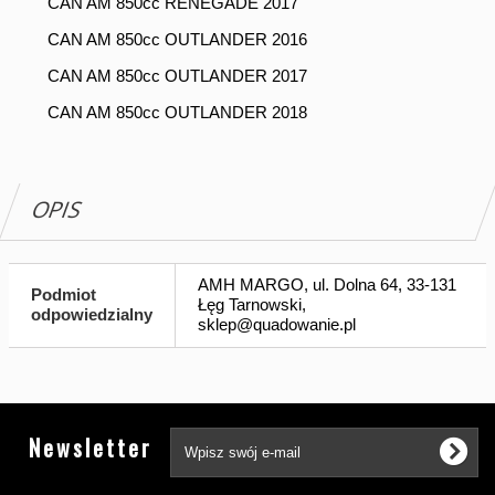
CAN AM 850cc RENEGADE 2017
CAN AM 850cc OUTLANDER 2016
CAN AM 850cc OUTLANDER 2017
CAN AM 850cc OUTLANDER 2018
OPIS
AMH MARGO, ul. Dolna 64, 33-131
Podmiot
Łęg Tarnowski,
odpowiedzialny
sklep@quadowanie.pl
Tw
Newsletter