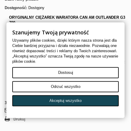
Dostępność:
Dostępny
ORYGINALNY CIĘŻAREK WARIATORA CAN AM OUTLANDER G3
700
Szanujemy Twoją prywatność
Oryginalny ciężarek (rolka wariatora CVT) przeznaczony do modeli
Can-Am Outlander
. Element odpowiada za prawidłową pracę
Używamy plików cookies, dzięki którym nasza strona jest dla
przekładni bezstopniowej (wariatora), wpływając na płynne zmiany
Ciebie bardziej przyjazna i działa niezawodnie. Pozwalają one
przełożeń oraz charakterystykę jazdy quada.
również dopasować treści i reklamy do Twoich zainteresowań.
„Akceptuj wszystko” oznacza Twoją zgodę na nasze używanie
Ciężarki wariatora pracują w układzie CVT i pod wpływem siły
plików cookie.
odśrodkowej regulują przełożenie, co przekłada się bezpośrednio na:
lepsze przyspieszenie,
Dostosuj
płynniejsze rozwijanie mocy,
optymalną pracę silnika w różnych warunkach terenowych.
Odrzuć wszystko
Numer OEM:
420248740
Akceptuj wszystko
3
Przedmioty
Wyślij do znajomego
Drukuj