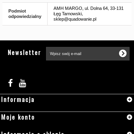
AMH MARGO, ul. Dolna 64, 33-131
Podmiot
Łęg Tarnowski,
odpowiedzialny
sklep@quadowanie.pl
Tw
Newsletter
Informacja
Moje konto