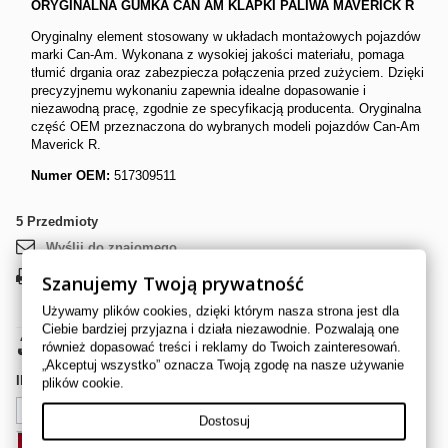
ORYGINALNA GUMKA CAN AM KLAPKI PALIWA MAVERICK R
Oryginalny element stosowany w układach montażowych pojazdów
marki Can-Am. Wykonana z wysokiej jakości materiału, pomaga
tłumić drgania oraz zabezpiecza połączenia przed zużyciem. Dzięki
precyzyjnemu wykonaniu zapewnia idealne dopasowanie i
niezawodną pracę, zgodnie ze specyfikacją producenta. Oryginalna
część OEM przeznaczona do wybranych modeli pojazdów Can-Am
Maverick R.
Numer OEM:
517309511
5
Przedmioty
Wyślij do znajomego
Drukuj
Szanujemy Twoją prywatność
Używamy plików cookies, dzięki którym nasza strona jest dla
Ciebie bardziej przyjazna i działa niezawodnie. Pozwalają one
38,00 zł
brutto
również dopasować treści i reklamy do Twoich zainteresowań.
„Akceptuj wszystko” oznacza Twoją zgodę na nasze używanie
Ilość
plików cookie.
Dostosuj