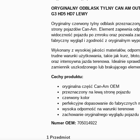
ORYGINALNY ODBLASK TYLNY CAN AM OU
G3 HD5 HD7 LEWY
Oryginalny czerwony tylny odblask przeznaczony
strony pojazdów Can-Am. Element zapewnia odp
widoczność pojazdu po zmroku oraz pozwala z
fabryczny wygląd i zgodność z oryginalnym wy
Wykonany z wysokiej jakości materiałów, odpor
trudne warunki użytkowania, takie jak kurz, błoto
oraz intensywna jazda terenowa. Idealnie sprawdz
zamiennik uszkodzonego lub brakującego eleme
Cechy produktu:
oryginalna część Can-Am OEM
przeznaczony na lewą stronę pojazdu
czerwony kolor
perfekcyjne dopasowanie do fabrycznych
wysoka odporność na warunki terenowe
zachowanie oryginalnego wyglądu pojazdu
Numer OEM:
705014922
1
Przedmiot