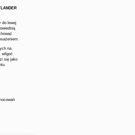
TLANDER
 do lewej
owiednią
achować
posażeniem.
nych na
, wilgoć
i się jako
ntu.
 mocowań