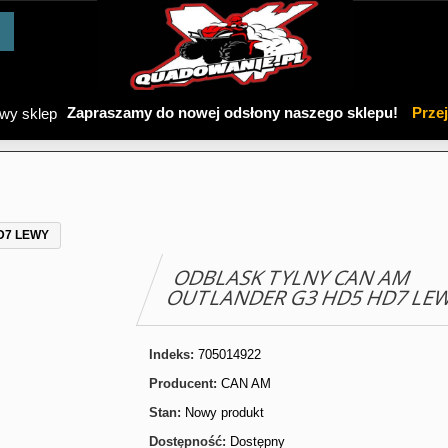
Zapraszamy do nowej odsłony naszego sklepu!
Prze
D7 LEWY
ODBLASK TYLNY CAN AM
OUTLANDER G3 HD5 HD7 LE
Indeks:
705014922
Producent:
CAN AM
Stan:
Nowy produkt
Dostępność:
Dostępny