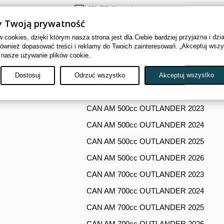
Wyślij do znajomego
 Twoją prywatność
Drukuj
cookies, dzięki którym nasza strona jest dla Ciebie bardziej przyjazna i dzi
również dopasować treści i reklamy do Twoich zainteresowań. „Akceptuj wsz
 nasze używanie plików cookie.
Dostosuj
Odrzuć wszystko
Akceptuj wszystko
PASUJE DO
CAN AM 500cc OUTLANDER 2023
CAN AM 500cc OUTLANDER 2024
CAN AM 500cc OUTLANDER 2025
CAN AM 500cc OUTLANDER 2026
CAN AM 700cc OUTLANDER 2023
CAN AM 700cc OUTLANDER 2024
CAN AM 700cc OUTLANDER 2025
CAN AM 700cc OUTLANDER 2026