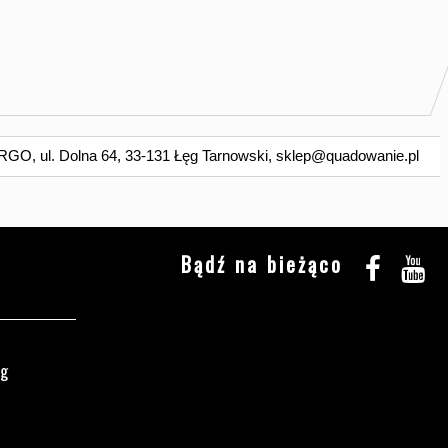
O, ul. Dolna 64, 33-131 Łęg Tarnowski,
sklep@quadowanie.pl
Bądź na bieżąco
ęg