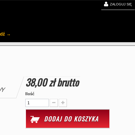
ZALOGUJ SIĘ
jdź →
38,00 zł
brutto
WY
Ilość
DODAJ DO KOSZYKA