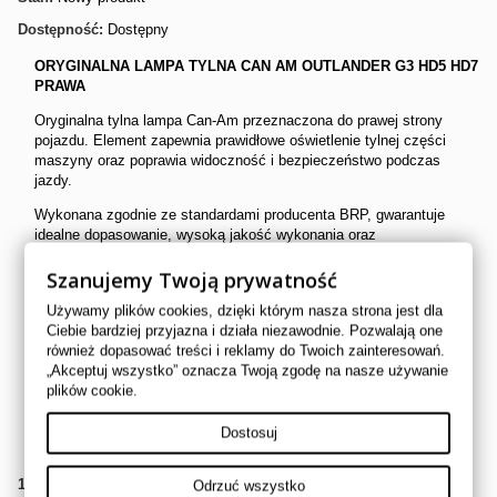
Dostępność:
Dostępny
ORYGINALNA LAMPA TYLNA CAN AM OUTLANDER G3 HD5 HD7
PRAWA
Oryginalna tylna lampa Can-Am przeznaczona do prawej strony
pojazdu. Element zapewnia prawidłowe oświetlenie tylnej części
maszyny oraz poprawia widoczność i bezpieczeństwo podczas
jazdy.
Wykonana zgodnie ze standardami producenta BRP, gwarantuje
idealne dopasowanie, wysoką jakość wykonania oraz
bezproblemowy montaż w miejsce uszkodzonej lub zużytej lampy.
Szanujemy Twoją prywatność
Cechy produktu:
Używamy plików cookies, dzięki którym nasza strona jest dla
oryginalna część OEM Can-Am BRP,
Ciebie bardziej przyjazna i działa niezawodnie. Pozwalają one
przeznaczona na prawą stronę pojazdu,
również dopasować treści i reklamy do Twoich zainteresowań.
dokładne dopasowanie do fabrycznych mocowań,
„Akceptuj wszystko” oznacza Twoją zgodę na nasze używanie
wysoka odporność na warunki terenowe,
plików cookie.
szybki i prosty montaż typu plug & play.
Dostosuj
Numer OEM:
710008428
1
Przedmiot
Odrzuć wszystko