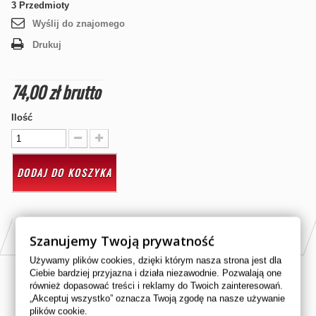
3
Przedmioty
Wyślij do znajomego
Drukuj
74,00 zł
brutto
Ilość
DODAJ DO KOSZYKA
PASUJE DO
Szanujemy Twoją prywatność
Używamy plików cookies, dzięki którym nasza strona jest dla
Ciebie bardziej przyjazna i działa niezawodnie. Pozwalają one
CAN AM 650cc OUTLANDER 2017
również dopasować treści i reklamy do Twoich zainteresowań.
„Akceptuj wszystko” oznacza Twoją zgodę na nasze używanie
CAN AM 1000cc OUTLANDER 2017
plików cookie.