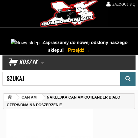
ZALOGUJ SIĘ
Zapraszamy do nowej odsłony naszego
sklepu!
Przejdź →
KOSZYK
Wyszukaj produkt
CAN AM
NAKLEJKA CAN AM OUTLANDER BIALO
CZERWONA NA POSZERZENIE