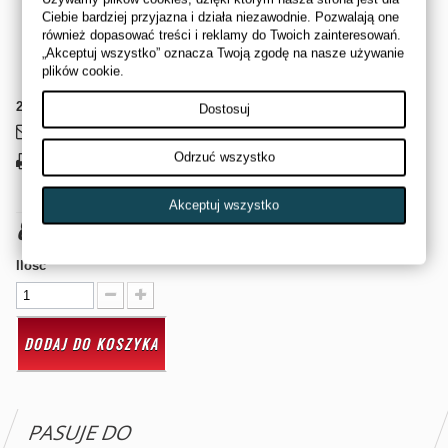
ORYGINALNA OSŁONA GUMOWA CAN AM RENEGADE
Ciebie bardziej przyjazna i działa niezawodnie. Pozwalają one
NAKLEJKA GUMOWA POD BAGAŻNIK
również dopasować treści i reklamy do Twoich zainteresowań.
„Akceptuj wszystko” oznacza Twoją zgodę na nasze używanie
CAN AM OEM# 705002343
plików cookie.
2
Przedmioty
Dostosuj
Wyślij do znajomego
Odrzuć wszystko
Drukuj
Akceptuj wszystko
80,00 zł
brutto
Ilość
DODAJ DO KOSZYKA
PASUJE DO