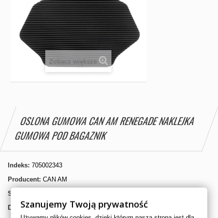
Zobacz większe
OSLONA GUMOWA CAN AM RENEGADE NAKLEJKA
GUMOWA POD BAGAZNIK
Indeks:
705002343
Producent:
CAN AM
Stan:
Nowy produkt
Szanujemy Twoją prywatność
Dostępność:
Dostępny
Używamy plików cookies, dzięki którym nasza strona jest dla