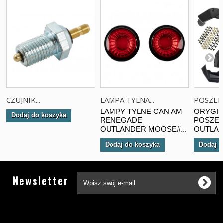
CZUJNIK...
LAMPA TYLNA...
POSZERZ
LAMPY TYLNE CAN AM
ORYGI
Dodaj do koszyka
RENEGADE
POSZER
OUTLANDER MOOSE#...
OUTLAND
Dodaj do koszyka
Dodaj d
Tw
Newsletter