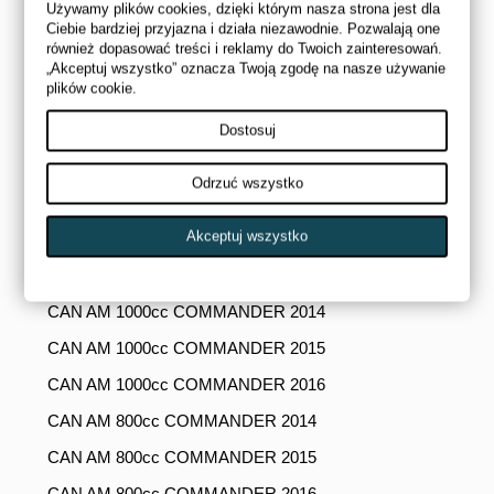
Używamy plików cookies, dzięki którym nasza strona jest dla
CAN AM 500cc RENEGADE 2015
Ciebie bardziej przyjazna i działa niezawodnie. Pozwalają one
również dopasować treści i reklamy do Twoich zainteresowań.
CAN AM 800cc RENEGADE 2014
„Akceptuj wszystko” oznacza Twoją zgodę na nasze używanie
plików cookie.
CAN AM 800cc RENEGADE 2015
CAN AM 1000cc RENEGADE 2015
Dostosuj
CAN AM 1000cc MAVERICK 2014
Odrzuć wszystko
CAN AM 1000cc MAVERICK 2015
Akceptuj wszystko
CAN AM 1000cc MAVERICK 2016
CAN AM 1000cc MAVERICK 2017
CAN AM 1000cc COMMANDER 2014
CAN AM 1000cc COMMANDER 2015
CAN AM 1000cc COMMANDER 2016
CAN AM 800cc COMMANDER 2014
CAN AM 800cc COMMANDER 2015
CAN AM 800cc COMMANDER 2016