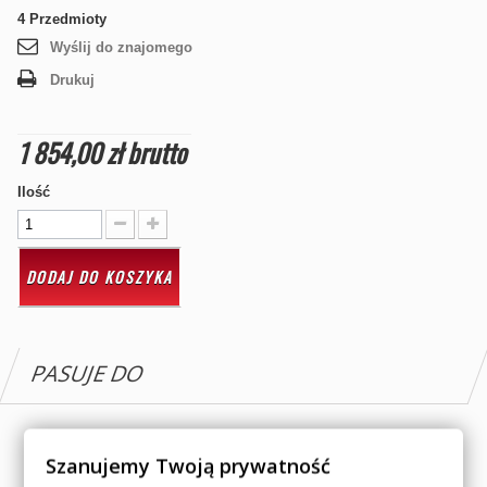
4
Przedmioty
Wyślij do znajomego
Drukuj
1 854,00 zł
brutto
Ilość
DODAJ DO KOSZYKA
PASUJE DO
CAN AM 500cc OUTLANDER 2015
Szanujemy Twoją prywatność
CAN AM 500cc RENEGADE 2014