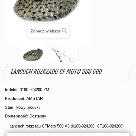
Zobacz większe
LANCUCH ROZRZADU CF MOTO 500 600
Indeks:
0180-024200-ZM
Producent:
AMSTAR
Stan:
Nowy produkt
Dostępność:
Dostępny
Łańcuch rozrządu CFMoto 500 X5 (0180-024200, CF188-024200)
Wysokiej jakości zamiennik łańcucha rozrządu dedykowany do