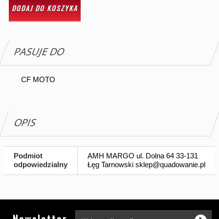
DODAJ DO KOSZYKA
PASUJE DO
CF MOTO
OPIS
Podmiot
AMH MARGO ul. Dolna 64 33-131
odpowiedzialny
Łęg Tarnowski
sklep@quadowanie.pl
Tw