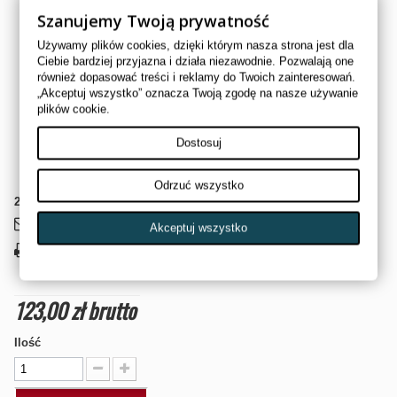
modeli CFMoto 500 X5. Zamiennik o numerach OEM 0180-024200
Szanujemy Twoją prywatność
oraz CF188-024200, który zapewnia doskonałe dopasowanie i
Używamy plików cookies, dzięki którym nasza strona jest dla
niezawodność. Łańcuch rozrządu jest wykonany z trwałych
Ciebie bardziej przyjazna i działa niezawodnie. Pozwalają one
materiałów, co gwarantuje długą żywotność i odporność na
również dopasować treści i reklamy do Twoich zainteresowań.
intensywne użytkowanie.
„Akceptuj wszystko” oznacza Twoją zgodę na nasze używanie
Zastosowanie:
plików cookie.
CFMoto 500 X5
Dostosuj
OEM: 0180-024200, CF188-024200
Odrzuć wszystko
2
Przedmioty
Wyślij do znajomego
Akceptuj wszystko
Drukuj
123,00 zł
brutto
Ilość