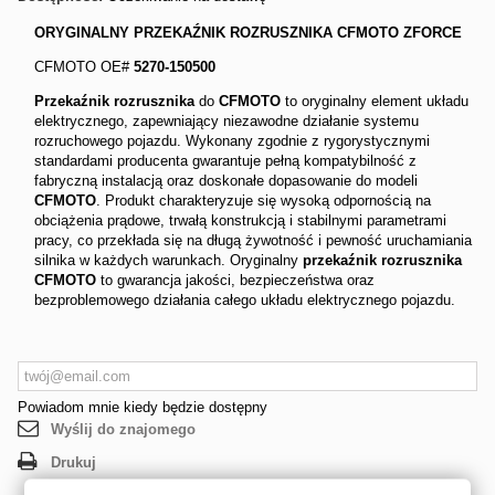
ORYGINALNY PRZEKAŹNIK ROZRUSZNIKA CFMOTO ZFORCE
CFMOTO OE#
5270-150500
Przekaźnik rozrusznika
do
CFMOTO
to oryginalny element układu
elektrycznego, zapewniający niezawodne działanie systemu
rozruchowego pojazdu. Wykonany zgodnie z rygorystycznymi
standardami producenta gwarantuje pełną kompatybilność z
fabryczną instalacją oraz doskonałe dopasowanie do modeli
CFMOTO
. Produkt charakteryzuje się wysoką odpornością na
obciążenia prądowe, trwałą konstrukcją i stabilnymi parametrami
pracy, co przekłada się na długą żywotność i pewność uruchamiania
silnika w każdych warunkach. Oryginalny
przekaźnik rozrusznika
CFMOTO
to gwarancja jakości, bezpieczeństwa oraz
bezproblemowego działania całego układu elektrycznego pojazdu.
Powiadom mnie kiedy będzie dostępny
Wyślij do znajomego
Drukuj