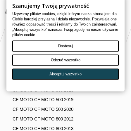
Szanujemy Twoją prywatność
65,00 zł
brutto
Używamy plików cookies, dzięki którym nasza strona jest dla
Ciebie bardziej przyjazna i działa niezawodnie. Pozwalają one
również dopasować treści i reklamy do Twoich zainteresowań.
„Akceptuj wszystko” oznacza Twoją zgodę na nasze używanie
PASUJE DO
plików cookie.
Dostosuj
CF MOTO CF MOTO 500 2014
Odrzuć wszystko
CF MOTO CF MOTO 500 2015
CF MOTO CF MOTO 500 2016
Akceptuj wszystko
CF MOTO CF MOTO 500 2017
CF MOTO CF MOTO 500 2018
CF MOTO CF MOTO 500 2019
CF MOTO CF MOTO 500 2020
CF MOTO CF MOTO 800 2012
CF MOTO CF MOTO 800 2013