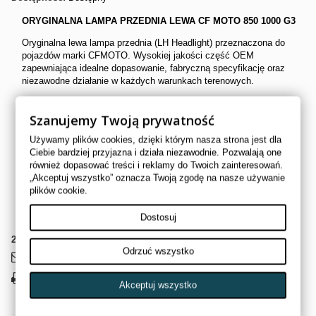
ORYGINALNA LAMPA PRZEDNIA LEWA CF MOTO 850 1000 G3
Oryginalna lewa lampa przednia (LH Headlight) przeznaczona do
pojazdów marki CFMOTO. Wysokiej jakości część OEM
zapewniająca idealne dopasowanie, fabryczną specyfikację oraz
niezawodne działanie w każdych warunkach terenowych.
Cechy produktu:
Szanujemy Twoją prywatność
Oryginalna część CFMOTO (OEM)
Strona montażu: lewa (LH – Left Hand)
Używamy plików cookies, dzięki którym nasza strona jest dla
Wysoka odporność na warunki terenowe i pogodowe
Ciebie bardziej przyjazna i działa niezawodnie. Pozwalają one
Idealne dopasowanie do fabrycznych mocowań
również dopasować treści i reklamy do Twoich zainteresowań.
Zapewnia prawidłowe oświetlenie i bezpieczeństwo jazdy
„Akceptuj wszystko” oznacza Twoją zgodę na nasze używanie
plików cookie.
Numer OEM:
9AWV-160111-8002
Inne nr. OEM:
9AWV-160111-1800
Dostosuj
2
Przedmioty
Odrzuć wszystko
Wyślij do znajomego
Drukuj
Akceptuj wszystko